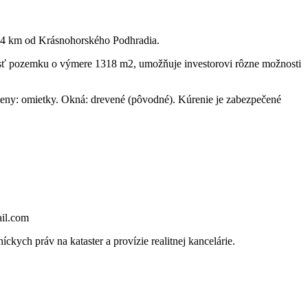
a 4 km od Krásnohorského Podhradia.
osť pozemku o výmere 1318 m2, umožňuje investorovi rôzne možnosti
teny: omietky. Okná: drevené (pôvodné). Kúrenie je zabezpečené
ail.com
kych práv na kataster a provízie realitnej kancelárie.