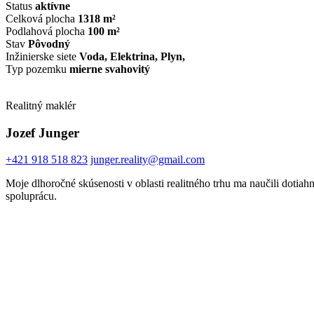
Status
aktívne
Celková plocha
1318 m²
Podlahová plocha
100 m²
Stav
Pôvodný
Inžinierske siete
Voda
,
Elektrina
,
Plyn
,
Typ pozemku
mierne svahovitý
Realitný maklér
Jozef Junger
+421 918 518 823
junger.reality@gmail.com
Moje dlhoročné skúsenosti v oblasti realitného trhu ma naučili dotiah
spoluprácu.