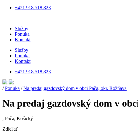
+421 918 518 823
Služby
Ponuka
Kontakt
Služby
Ponuka
Kontakt
+421 918 518 823
/
Ponuka
/
Na predaj gazdovský dom v obci Pača, okr. Rožňava
Na predaj gazdovský dom v obci
,
Pača
,
Košický
Zdieľať