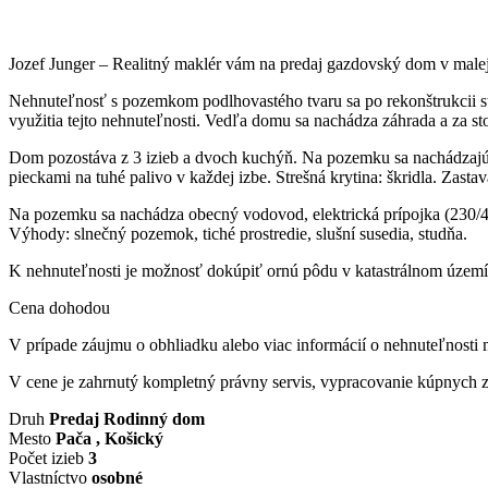
Jozef Junger – Realitný maklér vám na predaj gazdovský dom v male
Nehnuteľnosť s pozemkom podlhovastého tvaru sa po rekonštrukcii 
využitia tejto nehnuteľnosti. Vedľa domu sa nachádza záhrada a za s
Dom pozostáva z 3 izieb a dvoch kuchýň. Na pozemku sa nachádzajú 
pieckami na tuhé palivo v každej izbe. Strešná krytina: škridla. Zast
Na pozemku sa nachádza obecný vodovod, elektrická prípojka (230/4
Výhody: slnečný pozemok, tiché prostredie, slušní susedia, studňa.
K nehnuteľnosti je možnosť dokúpiť ornú pôdu v katastrálnom území
Cena dohodou
V prípade záujmu o obhliadku alebo viac informácií o nehnuteľnosti 
V cene je zahrnutý kompletný právny servis, vypracovanie kúpnych zml
Druh
Predaj Rodinný dom
Mesto
Pača , Košický
Počet izieb
3
Vlastníctvo
osobné