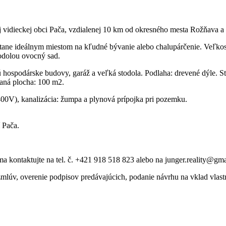
j vidieckej obci Pača, vzdialenej 10 km od okresného mesta Rožňava 
stane ideálnym miestom na kľudné bývanie alebo chalupárčenie. Veľk
todolou ovocný sad.
hospodárske budovy, garáž a veľká stodola. Podlaha: drevené dýle. S
avaná plocha: 100 m2.
00V), kanalizácia: žumpa a plynová prípojka pri pozemku.
 Pača.
ma kontaktujte na tel. č. +421 918 518 823 alebo na junger.reality@gm
úv, overenie podpisov predávajúcich, podanie návrhu na vklad vlastníc